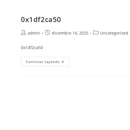
Saltar
al
0x1df2ca50
contenido
Autor
Publicación
Categoría
admin
diciembre 16, 2025
Uncategorized
de
de
de
la
la
la
0x1df2ca50
entrada:
entrada:
entrada:
0x1df2ca50
Continuar Leyendo