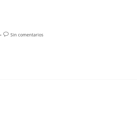
Comentarios
Sin comentarios
de
la
entrada: