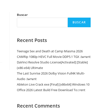
Buscar
BUSCAR
Recent Posts
Teenage Sex and Death at Camp Miasma 2026
CAMRip 1080p HEVC Full Movie DDP5.1 TGX .t𝐨rr𝐞nt
DaVinci Resolve Studio License[Activated] [Stable]
(x86-x64) Ultimate
The Last Sunrise 2026 Dolby Vision Full4K Multi-
Audio .t𝐨rr𝐞nt
Ableton Live Crack exe [Final] [x86x64] Windows 10
Office 2026 Latest Build Frее Download To𝚛rent
Recent Comments