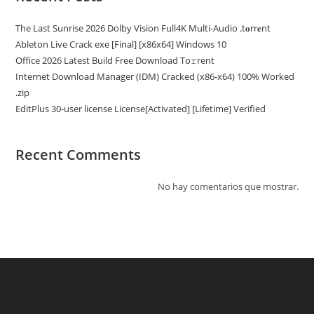
The Last Sunrise 2026 Dolby Vision Full4K Multi-Audio .t𝐨rr𝐞nt
Ableton Live Crack exe [Final] [x86x64] Windows 10
Office 2026 Latest Build Frее Download To𝚛rent
Internet Download Manager (IDM) Cracked (x86-x64) 100% Worked
.zip
EditPlus 30-user license License[Activated] [Lifetime] Verified
Recent Comments
No hay comentarios que mostrar.