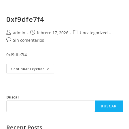
Saltar
al
0xf9dfe7f4
contenido
Autor
Publicación
Categoría
admin
febrero 17, 2026
Uncategorized
de
de
de
Comentarios
Sin comentarios
la
la
la
de
entrada:
entrada:
entrada:
la
0xf9dfe7f4
entrada:
0xf9dfe7f4
Continuar Leyendo
Buscar
BUSCAR
Recent Posts