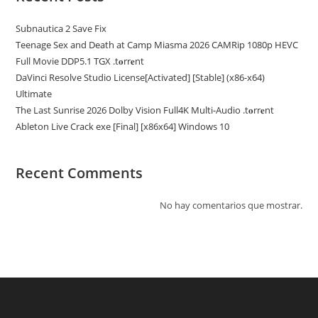
Subnautica 2 Save Fix
Teenage Sex and Death at Camp Miasma 2026 CAMRip 1080p HEVC
Full Movie DDP5.1 TGX .t𝐨rr𝐞nt
DaVinci Resolve Studio License[Activated] [Stable] (x86-x64)
Ultimate
The Last Sunrise 2026 Dolby Vision Full4K Multi-Audio .t𝐨rr𝐞nt
Ableton Live Crack exe [Final] [x86x64] Windows 10
Recent Comments
No hay comentarios que mostrar.