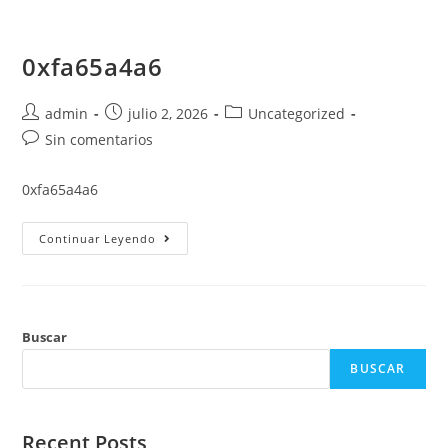
Saltar
al
0xfa65a4a6
contenido
Autor
Publicación
Categoría
admin
julio 2, 2026
Uncategorized
de
de
de
Comentarios
Sin comentarios
la
la
la
de
entrada:
entrada:
entrada:
la
0xfa65a4a6
entrada:
0xfa65a4a6
Continuar Leyendo
Buscar
BUSCAR
Recent Posts