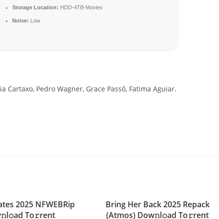
Storage Location:
HDD-4TB-Movies
Noise:
Low
ia Cartaxo, Pedro Wagner, Grace Passô, Fatima Aguiar.
tes 2025 NFWEBRip
Bring Her Back 2025 Repack
l𝚘ad To𝚛rent
(Atmos) Dow𝚗l𝚘ad To𝚛rent