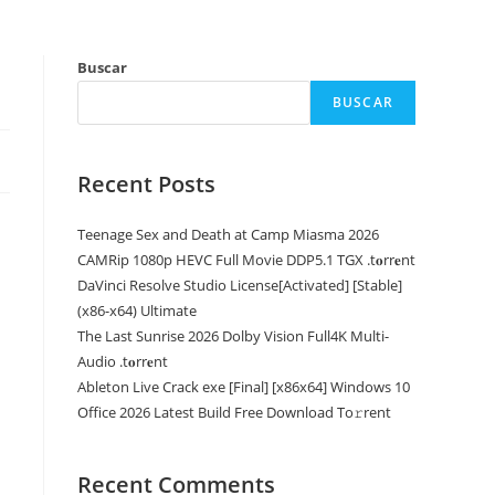
Buscar
BUSCAR
Recent Posts
Teenage Sex and Death at Camp Miasma 2026
CAMRip 1080p HEVC Full Movie DDP5.1 TGX .t𝐨rr𝐞nt
DaVinci Resolve Studio License[Activated] [Stable]
(x86-x64) Ultimate
The Last Sunrise 2026 Dolby Vision Full4K Multi-
Audio .t𝐨rr𝐞nt
Ableton Live Crack exe [Final] [x86x64] Windows 10
Office 2026 Latest Build Frее Download To𝚛rent
Recent Comments