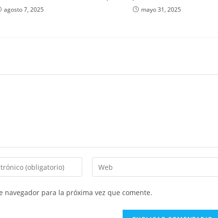
agosto 7, 2025
mayo 31, 2025
Introduce
la
URL
te navegador para la próxima vez que comente.
de
tu