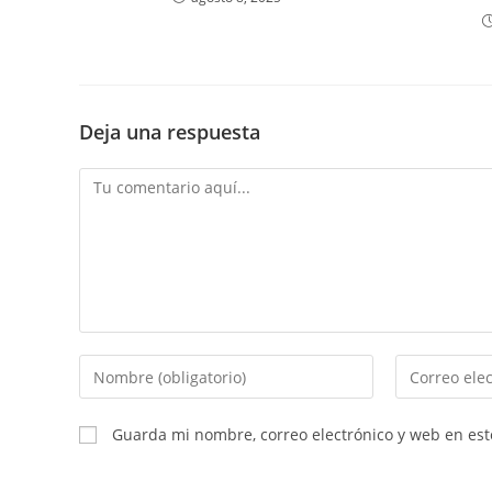
Deja una respuesta
Comentario
Introduce
Introduce
tu
tu
nombre
dirección
Guarda mi nombre, correo electrónico y web en es
o
de
nombre
correo