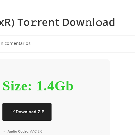
xR) To𝚛rent Dow𝚗l𝚘ad
ntarios
in comentarios
da:
Size: 1.4Gb
Download ZIP
Audio Codec:
AAC 2.0