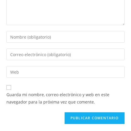
Introduce
tu
nombre
Introduce
o
tu
nombre
dirección
Introduce
de
de
la
usuario
correo
URL
para
electrónico
de
comentar
Guarda mi nombre, correo electrónico y web en este
para
tu
navegador para la próxima vez que comente.
comentar
web
(opcional)