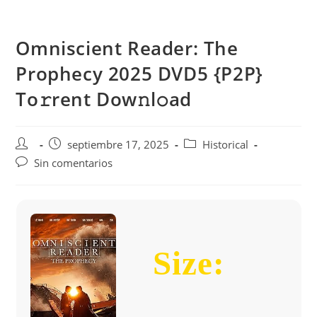
Saltar
al
Omniscient Reader: The
contenido
Prophecy 2025 DVD5 {P2P}
To𝚛rent Dow𝚗l𝚘ad
Autor
Publicación
Categoría
septiembre 17, 2025
Historical
de
de
de
Comentarios
Sin comentarios
la
la
la
de
entrada:
entrada:
entrada:
la
entrada:
Size: