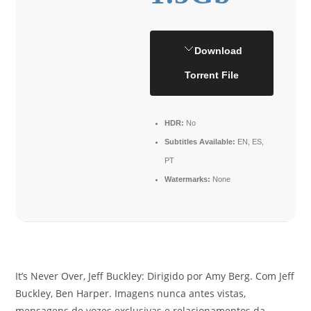
Download
Torrent File
HDR:
No
Subtitles Available:
EN, ES,
PT
Watermarks:
None
It’s Never Over, Jeff Buckley: Dirigido por Amy Berg. Com Jeff
Buckley, Ben Harper. Imagens nunca antes vistas,
mensagens de vozes exclusivas e relacionamentos da