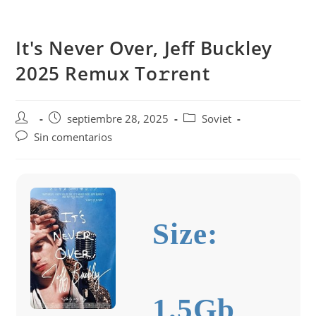
Saltar
al
It's Never Over, Jeff Buckley
contenido
2025 Remux To𝚛rent
Autor
Publicación
Categoría
septiembre 28, 2025
Soviet
de
de
de
Comentarios
Sin comentarios
la
la
la
de
entrada:
entrada:
entrada:
la
entrada:
Size:
1.5Gb