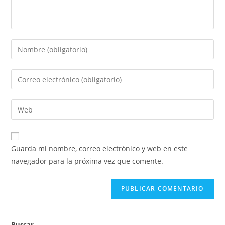
Introduce
tu
nombre
Introduce
o
tu
nombre
dirección
Introduce
de
de
la
usuario
correo
URL
para
electrónico
de
comentar
Guarda mi nombre, correo electrónico y web en este
para
tu
navegador para la próxima vez que comente.
comentar
web
(opcional)
Buscar