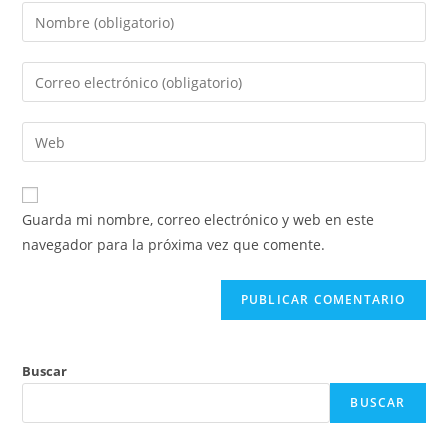
Introduce
tu
nombre
Introduce
o
tu
nombre
dirección
Introduce
de
de
la
usuario
correo
URL
para
electrónico
de
comentar
Guarda mi nombre, correo electrónico y web en este
para
tu
navegador para la próxima vez que comente.
comentar
web
(opcional)
Buscar
BUSCAR