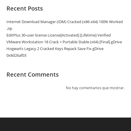
Recent Posts
Internet Download Manager (IDM) Cracked (x86-x64) 100% Worked
.zip
EditPlus 30-user license License[Activated] [Lifetime] Verified
VMware Workstation 18 Crack + Portable Stable (x64) [Final] gDrive
Hogwarts Legacy 2 Cracked Keys Repack Save Fix gDrive
0x8d26af03
Recent Comments
No hay comentarios que mostrar.