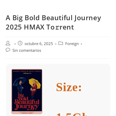
Saltar
al
A Big Bold Beautiful Journey
contenido
2025 HMAX To𝚛rent
Autor
Publicación
Categoría
octubre 6, 2025
Foreign
de
de
de
Comentarios
Sin comentarios
la
la
la
de
entrada:
entrada:
entrada:
la
entrada:
Size: