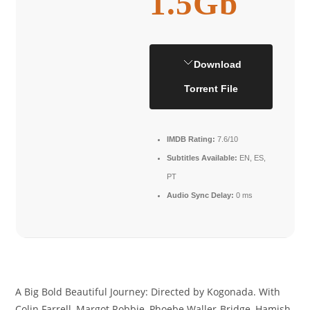
1.5Gb
Download
Torrent File
IMDB Rating:
7.6/10
Subtitles Available:
EN, ES,
PT
Audio Sync Delay:
0 ms
A Big Bold Beautiful Journey: Directed by Kogonada. With
Colin Farrell, Margot Robbie, Phoebe Waller-Bridge, Hamish