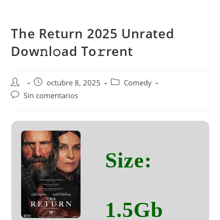
Saltar
al
The Return 2025 Unrated
contenido
Dow𝚗l𝚘ad To𝚛rent
Autor
Publicación
Categoría
octubre 8, 2025
Comedy
de
de
de
Comentarios
Sin comentarios
la
la
la
de
entrada:
entrada:
entrada:
la
entrada:
Size:
1.5Gb