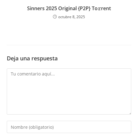
Sinners 2025 Original {P2P} To𝚛rent
octubre 8, 2025
Deja una respuesta
Comentario
Introduce
tu