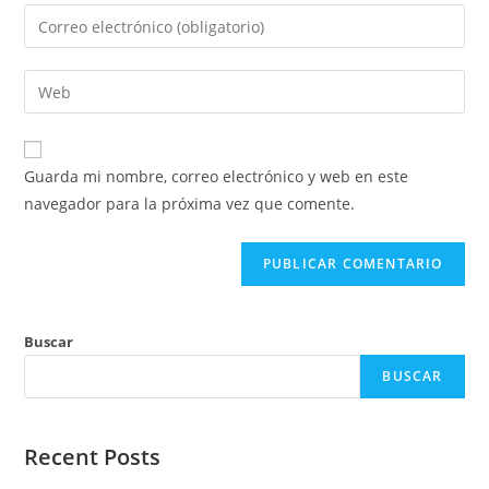
nombre
Introduce
o
tu
nombre
dirección
Introduce
de
de
la
usuario
correo
URL
para
electrónico
de
comentar
Guarda mi nombre, correo electrónico y web en este
para
tu
navegador para la próxima vez que comente.
comentar
web
(opcional)
Buscar
BUSCAR
Recent Posts