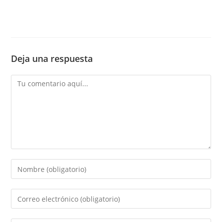
Deja una respuesta
Comentario
Introduce
tu
nombre
Introduce
o
tu
nombre
dirección