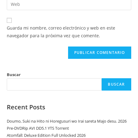
Introduce
de
de
la
usuario
correo
URL
para
electrónico
de
comentar
Guarda mi nombre, correo electrónico y web en este
para
tu
navegador para la próxima vez que comente.
comentar
web
(opcional)
Buscar
BUSCAR
Recent Posts
Doumo, Suki na Hito ni Horegusuri wo Irai sareta Majo desu. 2026
Pre-DVDRip AVI DD5.1 YTS Torrent
Atomfall: Deluxe Edition Full Unlocked 2026