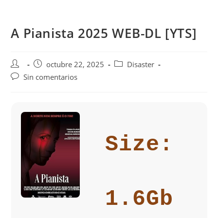
Saltar
al
A Pianista 2025 WEB-DL [YTS]
contenido
Autor
Publicación
Categoría
octubre 22, 2025
Disaster
de
de
de
Comentarios
Sin comentarios
la
la
la
de
entrada:
entrada:
entrada:
la
entrada:
Size:
1.6Gb