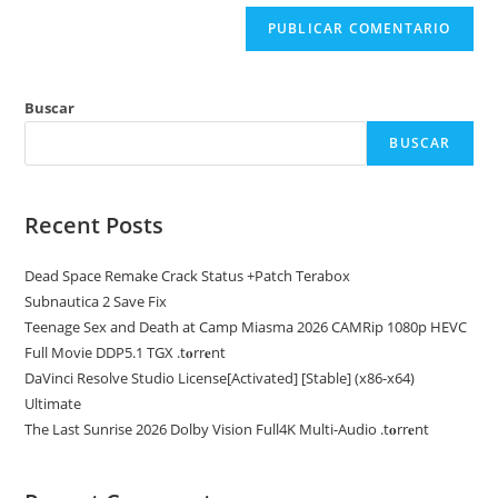
(opcional)
Buscar
BUSCAR
Recent Posts
Dead Space Remake Crack Status +Patch Terabox
Subnautica 2 Save Fix
Teenage Sex and Death at Camp Miasma 2026 CAMRip 1080p HEVC
Full Movie DDP5.1 TGX .t𝐨rr𝐞nt
DaVinci Resolve Studio License[Activated] [Stable] (x86-x64)
Ultimate
The Last Sunrise 2026 Dolby Vision Full4K Multi-Audio .t𝐨rr𝐞nt