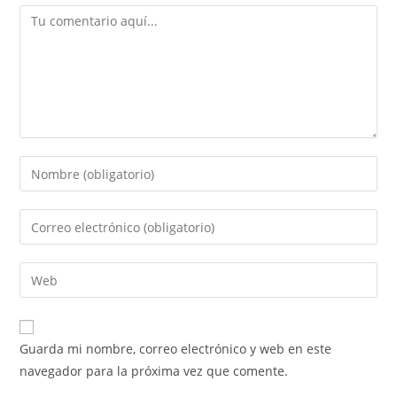
Comentario
Introduce
tu
nombre
Introduce
o
tu
nombre
dirección
Introduce
de
de
la
usuario
correo
URL
para
electrónico
de
comentar
Guarda mi nombre, correo electrónico y web en este
para
tu
navegador para la próxima vez que comente.
comentar
web