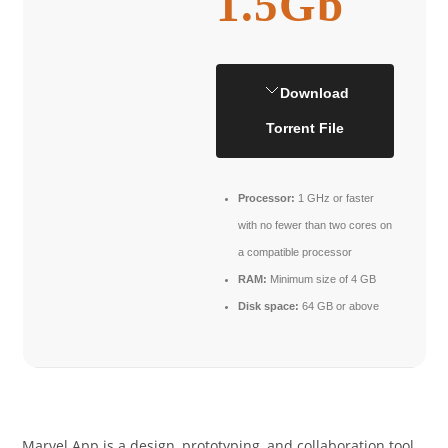
1.5Gb
Download
Torrent File
Processor:
1 GHz or faster
with no fewer than two cores on
a compatible processor
RAM:
Minimum size of 4 GB
Disk space:
64 GB or above
Marvel App is a design, prototyping, and collaboration tool