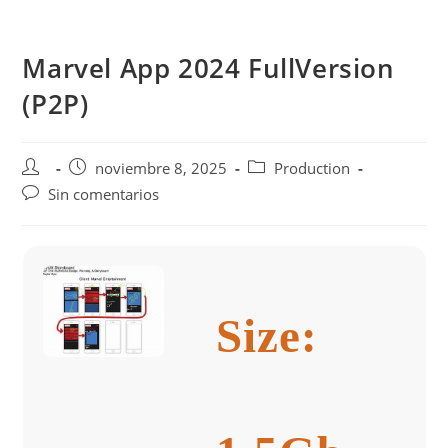
Saltar
al
Marvel App 2024 FullVersion
contenido
(P2P)
Autor
Publicación
Categoría
noviembre 8, 2025
Production
de
de
de
Comentarios
Sin comentarios
la
la
la
de
entrada:
entrada:
entrada:
la
entrada:
Size: