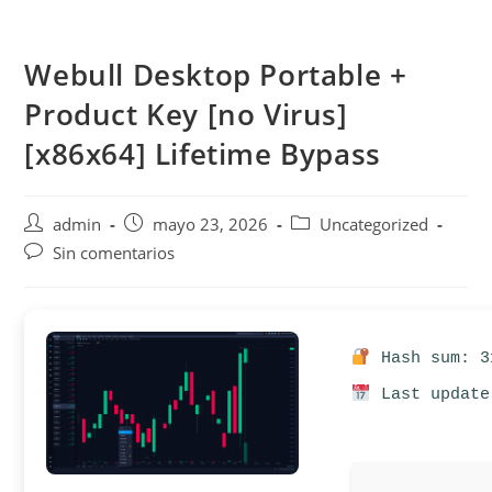
Saltar
al
Webull Desktop Portable +
contenido
Product Key [no Virus]
[x86x64] Lifetime Bypass
Autor
Publicación
Categoría
admin
mayo 23, 2026
Uncategorized
de
de
de
Comentarios
Sin comentarios
la
la
la
de
entrada:
entrada:
entrada:
la
entrada:
Hash sum: 3
Last update