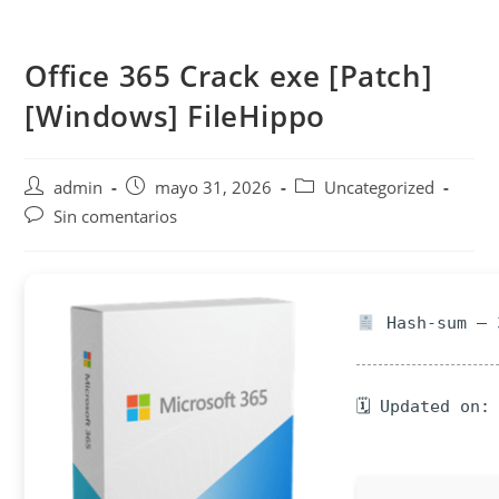
Saltar
al
Office 365 Crack exe [Patch]
contenido
[Windows] FileHippo
Autor
Publicación
Categoría
admin
mayo 31, 2026
Uncategorized
de
de
de
Comentarios
Sin comentarios
la
la
la
de
entrada:
entrada:
entrada:
la
entrada:
Hash-sum — 
🗓 Updated on: