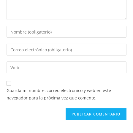
Introduce
tu
nombre
Introduce
o
tu
nombre
dirección
Introduce
de
de
la
usuario
correo
URL
para
electrónico
de
comentar
Guarda mi nombre, correo electrónico y web en este
para
tu
navegador para la próxima vez que comente.
comentar
web
(opcional)