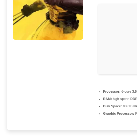
Processor:
6-core
3.
RAM:
high-speed
DDR
Disk Space:
80 GB
N
Graphic Processor:
R