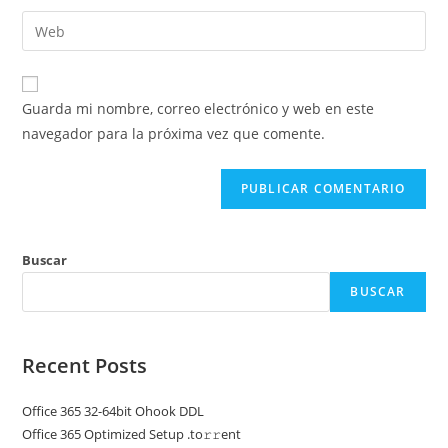
nombre
dirección
Introduce
de
de
la
usuario
correo
URL
para
electrónico
de
comentar
Guarda mi nombre, correo electrónico y web en este
para
tu
navegador para la próxima vez que comente.
comentar
web
(opcional)
Buscar
BUSCAR
Recent Posts
Office 365 32-64bit Ohook DDL
Office 365 Optimized Setup .tо𝚛𝚛еnt