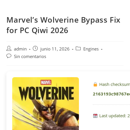
Saltar
al
Marvel’s Wolverine Bypass Fix
contenido
for PC Qiwi 2026
Autor
Publicación
Categoría
admin
junio 11, 2026
Engines
de
de
de
Comentarios
Sin comentarios
la
la
la
de
entrada:
entrada:
entrada:
la
entrada:
Hash checksum
2163193c98767e
Last updated: 