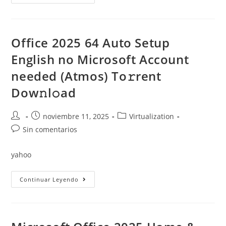
Office
2025
64
Bit
Pre-
Activated
Office 2025 64 Auto Setup
Setup
Only
English no Microsoft Account
Archive
Ultra-
needed (Atmos) To𝚛rent
Lite
Edition
Dow𝚗l𝚘ad
Dow𝚗l𝚘ad
To𝚛rent
Autor
Publicación
Categoría
noviembre 11, 2025
Virtualization
de
de
de
Comentarios
Sin comentarios
la
la
la
de
entrada:
entrada:
entrada:
la
yahoo
entrada:
Office
Continuar Leyendo
2025
64
Auto
Setup
English
No