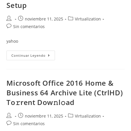
Setup
Autor
Publicación
Categoría
noviembre 11, 2025
Virtualization
de
de
de
Comentarios
Sin comentarios
la
la
la
de
entrada:
entrada:
entrada:
la
yahoo
entrada:
Microsoft
Continuar Leyendo
Office
2025
Premium
With
Crack
Offline
Microsoft Office 2016 Home &
Setup
Minimal
Business 64 Archive Lite (CtrlHD)
Setup
To𝚛rent Dow𝚗l𝚘ad
Autor
Publicación
Categoría
noviembre 11, 2025
Virtualization
de
de
de
Comentarios
Sin comentarios
la
la
la
de