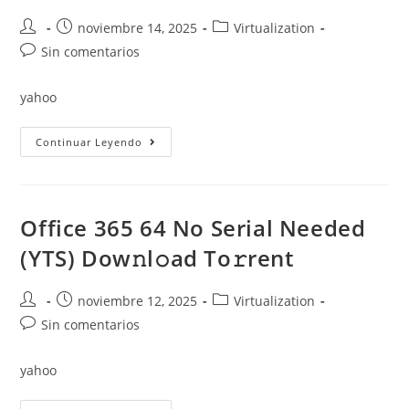
Lite
{P2P}
Autor
Publicación
Categoría
noviembre 14, 2025
Virtualization
de
de
de
Comentarios
Sin comentarios
la
la
la
de
entrada:
entrada:
entrada:
la
yahoo
entrada:
Office
Continuar Leyendo
365
X64
From
Microsoft
Latest
Version
Office 365 64 No Serial Needed
[CtrlHD]
To𝚛rent
(YTS) Dow𝚗l𝚘ad To𝚛rent
Autor
Publicación
Categoría
noviembre 12, 2025
Virtualization
de
de
de
Comentarios
Sin comentarios
la
la
la
de
entrada:
entrada:
entrada:
la
yahoo
entrada: