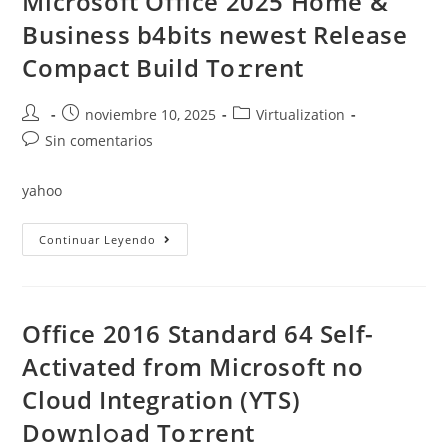
Microsoft Office 2025 Home &
Microsoft
Account
Business b4bits newest Release
Needed
(Atmos)
Compact Build To𝚛rent
To𝚛rent
Dow𝚗l𝚘ad
Autor
Publicación
Categoría
noviembre 10, 2025
Virtualization
de
de
de
Comentarios
Sin comentarios
la
la
la
de
entrada:
entrada:
entrada:
la
yahoo
entrada:
Microsoft
Continuar Leyendo
Office
2025
Home
&
Business
B4bits
Office 2016 Standard 64 Self-
Newest
Release
Activated from Microsoft no
Compact
Build
Cloud Integration (YTS)
To𝚛rent
Dow𝚗l𝚘ad To𝚛rent