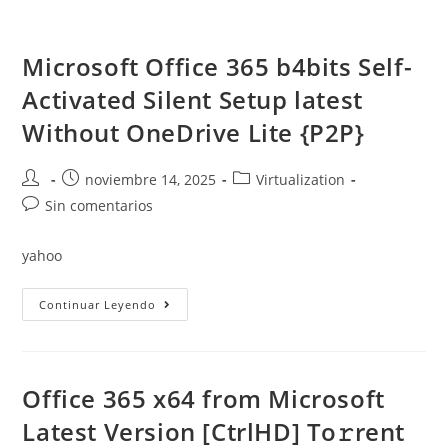
Saltar
al
Microsoft Office 365 b4bits Self-
contenido
Activated Silent Setup latest
Without OneDrive Lite {P2P}
Autor
Publicación
Categoría
noviembre 14, 2025
Virtualization
de
de
de
Comentarios
Sin comentarios
la
la
la
de
entrada:
entrada:
entrada:
la
yahoo
entrada:
Microsoft
Continuar Leyendo
Office
365
B4bits
Self-
Activated
Silent
Office 365 x64 from Microsoft
Setup
Latest
Latest Version [CtrlHD] To𝚛rent
Without
OneDrive