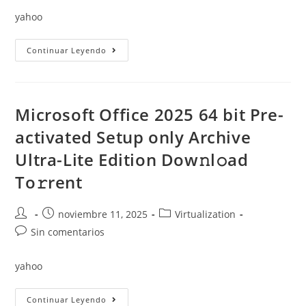
entrada:
entrada:
entrada:
la
yahoo
entrada:
Microsoft
Continuar Leyendo
Office
2016
Home
&
Business
64
Microsoft Office 2025 64 bit Pre-
Archive
Lite
activated Setup only Archive
(CtrlHD)
To𝚛rent
Ultra-Lite Edition Dow𝚗l𝚘ad
Dow𝚗l𝚘ad
To𝚛rent
Autor
Publicación
Categoría
noviembre 11, 2025
Virtualization
de
de
de
Comentarios
Sin comentarios
la
la
la
de
entrada:
entrada:
entrada:
la
yahoo
entrada:
Microsoft
Continuar Leyendo