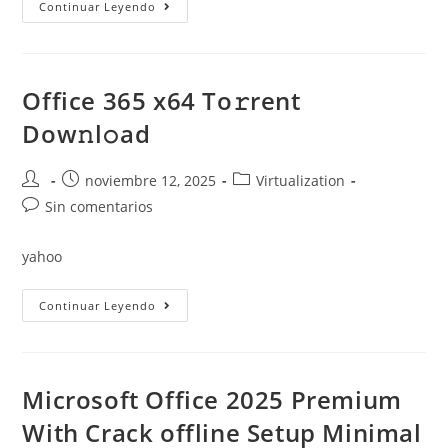
Office
Continuar Leyendo
365
64
No
Serial
Needed
(YTS)
Office 365 x64 To𝚛rent
Dow𝚗l𝚘ad
To𝚛rent
Dow𝚗l𝚘ad
Autor
Publicación
Categoría
noviembre 12, 2025
Virtualization
de
de
de
Comentarios
Sin comentarios
la
la
la
de
entrada:
entrada:
entrada:
la
yahoo
entrada:
Office
Continuar Leyendo
365
X64
To𝚛rent
Dow𝚗l𝚘ad
Microsoft Office 2025 Premium
With Crack offline Setup Minimal