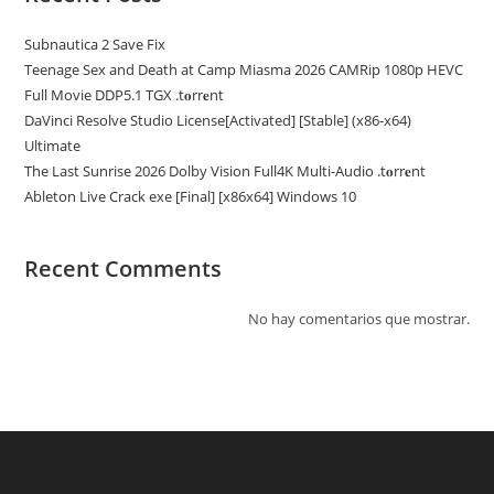
Subnautica 2 Save Fix
Teenage Sex and Death at Camp Miasma 2026 CAMRip 1080p HEVC
Full Movie DDP5.1 TGX .t𝐨rr𝐞nt
DaVinci Resolve Studio License[Activated] [Stable] (x86-x64)
Ultimate
The Last Sunrise 2026 Dolby Vision Full4K Multi-Audio .t𝐨rr𝐞nt
Ableton Live Crack exe [Final] [x86x64] Windows 10
Recent Comments
No hay comentarios que mostrar.