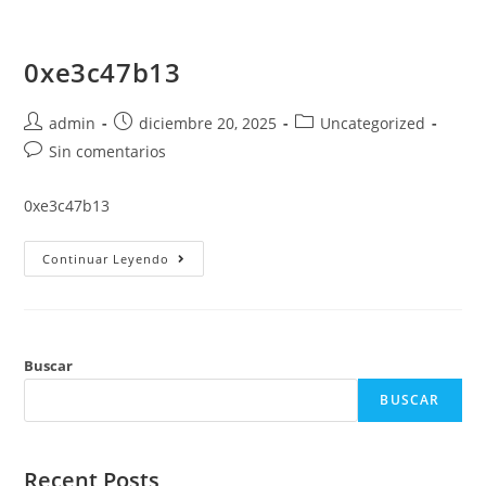
Saltar
al
0xe3c47b13
contenido
Autor
Publicación
Categoría
admin
diciembre 20, 2025
Uncategorized
de
de
de
Comentarios
Sin comentarios
la
la
la
de
entrada:
entrada:
entrada:
la
0xe3c47b13
entrada:
0xe3c47b13
Continuar Leyendo
Buscar
BUSCAR
Recent Posts