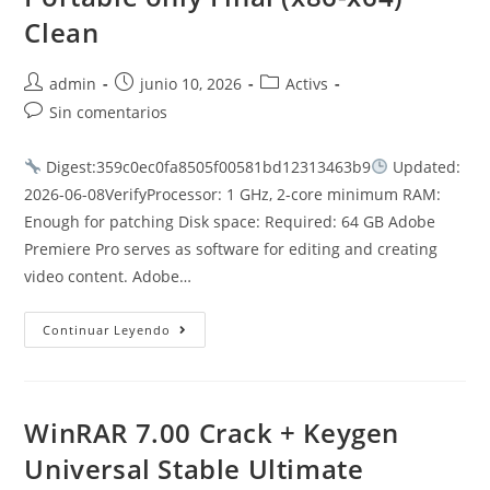
Clean
Autor
Publicación
Categoría
admin
junio 10, 2026
Activs
de
de
de
Comentarios
Sin comentarios
la
la
la
de
entrada:
entrada:
entrada:
la
Digest:359c0ec0fa8505f00581bd12313463b9
Updated:
entrada:
2026-06-08VerifyProcessor: 1 GHz, 2-core minimum RAM:
Enough for patching Disk space: Required: 64 GB Adobe
Premiere Pro serves as software for editing and creating
video content. Adobe…
Adobe
Continuar Leyendo
Premiere
Pro
2023
Portable
Only
Final
WinRAR 7.00 Crack + Keygen
(x86-
X64)
Universal Stable Ultimate
Clean