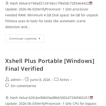
la
Hash Value:e19dad21241ebcc1f8a5dc7283a64422
entrada:
Update: 2026-06-02VerifyProcessor: 1 GHz processor
needed RAM: Minimum 4 GB Disk space: 64 GB for unpack
Filmora uses AI tools for tasks like automatic scene
detection and…
Filmora
Continuar Leyendo
Portable
+
Serial
Key
[Clean]
Windows
Xshell Plus Portable [Windows]
11
Unlimited
Final Verified
Autor
Publicación
Categoría
admin
junio 8, 2026
Activs
de
de
de
Comentarios
Sin comentarios
la
la
la
de
entrada:
entrada:
entrada:
la
Hash Value:620cbe90b03ad8bb500247336f465251
entrada:
Update: 2026-06-03VerifyProcessor: 1 GHz CPU for bypass