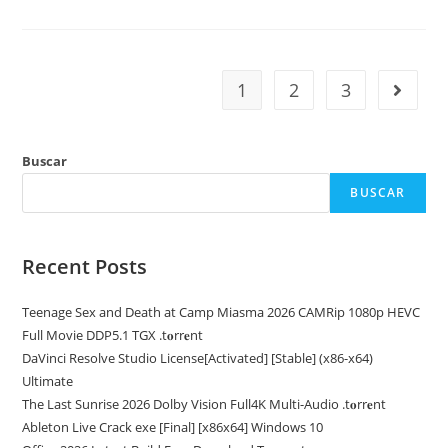
Office
Cracked
[Full]
[x86x64]
[Lifetime]
2026
1
2
3
Ir a la 
Buscar
BUSCAR
Recent Posts
Teenage Sex and Death at Camp Miasma 2026 CAMRip 1080p HEVC
Full Movie DDP5.1 TGX .t𝐨rr𝐞nt
DaVinci Resolve Studio License[Activated] [Stable] (x86-x64)
Ultimate
The Last Sunrise 2026 Dolby Vision Full4K Multi-Audio .t𝐨rr𝐞nt
Ableton Live Crack exe [Final] [x86x64] Windows 10