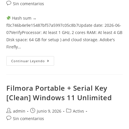
de
de
de
Comentarios
Sin comentarios
la
la
la
de
entrada:
entrada:
entrada:
la
Hash sum →
entrada:
f0c746b4e9e15487bf57a5997c05c8b7Update date: 2026-06-
07VerifyProcessor: At least 1 GHz, 2 cores RAM: At least 4 GB
Disk space: 64 GB for setup ) and cloud storage. Adobe's
Firefly…
Adobe
Continuar Leyendo
Creative
Cloud
Portable
+
Keygen
[Windows]
Filmora Portable + Serial Key
(x64)
Latest
[Clean] Windows 11 Unlimited
FileHippo
Autor
Publicación
Categoría
admin
junio 9, 2026
Activs
de
de
de
Comentarios
Sin comentarios
la
la
la
de
entrada:
entrada:
entrada: