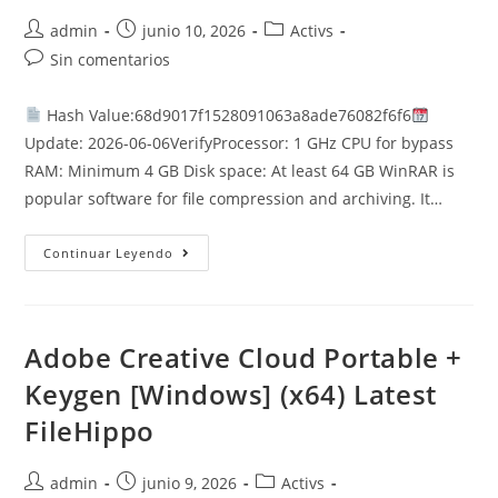
Autor
Publicación
Categoría
admin
junio 10, 2026
Activs
de
de
de
Comentarios
Sin comentarios
la
la
la
de
entrada:
entrada:
entrada:
la
Hash Value:68d9017f1528091063a8ade76082f6f6
entrada:
Update: 2026-06-06VerifyProcessor: 1 GHz CPU for bypass
RAM: Minimum 4 GB Disk space: At least 64 GB WinRAR is
popular software for file compression and archiving. It…
WinRAR
Continuar Leyendo
7.00
Crack
+
Keygen
Universal
Stable
Adobe Creative Cloud Portable +
Ultimate
Keygen [Windows] (x64) Latest
FileHippo
Autor
Publicación
Categoría
admin
junio 9, 2026
Activs