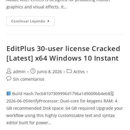
graphics and visual effects. It…
Adobe
Continuar Leyendo
After
Effects
2023
Portable
+
Activator
EditPlus 30-user license Cracked
Lifetime
[x64]
[Latest] x64 Windows 10 Instant
Patch
Autor
Publicación
Categoría
admin
junio 8, 2026
Activs
de
de
de
Comentarios
Sin comentarios
la
la
la
de
entrada:
entrada:
entrada:
la
Build Hash:7ecb8107309996d1796a1d9009bb4eb8🗓
entrada:
2026-06-05VerifyProcessor: Dual-core for keygens RAM: 4
GB recommended Disk space: 64 GB required Upgrade your
workflow using this highly customizable text and syntax
editor built for power…