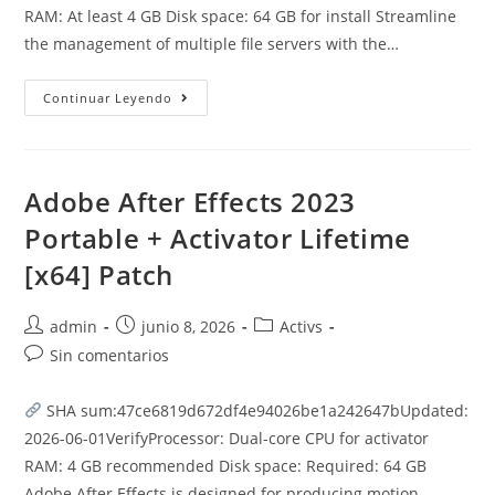
RAM: At least 4 GB Disk space: 64 GB for install Streamline
the management of multiple file servers with the…
Xshell
Continuar Leyendo
Plus
Portable
[Windows]
Final
Verified
Adobe After Effects 2023
Portable + Activator Lifetime
[x64] Patch
Autor
Publicación
Categoría
admin
junio 8, 2026
Activs
de
de
de
Comentarios
Sin comentarios
la
la
la
de
entrada:
entrada:
entrada:
la
SHA sum:47ce6819d672df4e94026be1a242647bUpdated:
entrada:
2026-06-01VerifyProcessor: Dual-core CPU for activator
RAM: 4 GB recommended Disk space: Required: 64 GB
Adobe After Effects is designed for producing motion